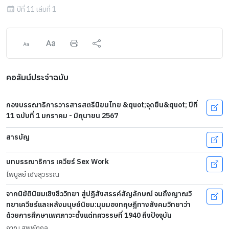
ปีที่ 11 เล่มที่ 1
คอลัมน์ประจำฉบับ
กองบรรณาธิการวารสารสตรีนิยมไทย &quot;จุดยืน&quot; ปีที่
11 ฉบับที่ 1 มกราคม - มิถุนายน 2567
สารบัญ
บทบรรณาธิการ เควียร์ Sex Work
ไพบูลย์ เฮงสุวรรณ
จากนิยัตินิยมเชิงชีววิทยา สู่ปฏิสังสรรค์สัญลักษณ์ จนถึงญาณวิ
ทยาเควียร์และหลังมนุษย์นิยม:มุมมองทฤษฎีทางสังคมวิทยาว่า
ด้วยการศึกษาเพศภาวะตั้งแต่ทศวรรษที่ 1940 ถึงปัจจุบัน
ภาณุ สุพพัตกุล