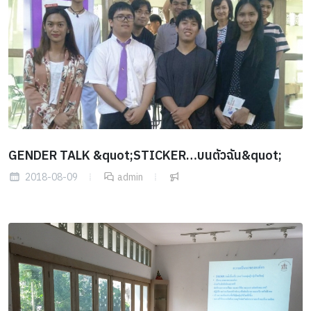
GENDER TALK &quot;STICKER…บนตัวฉัน&quot;
2018-08-09
admin