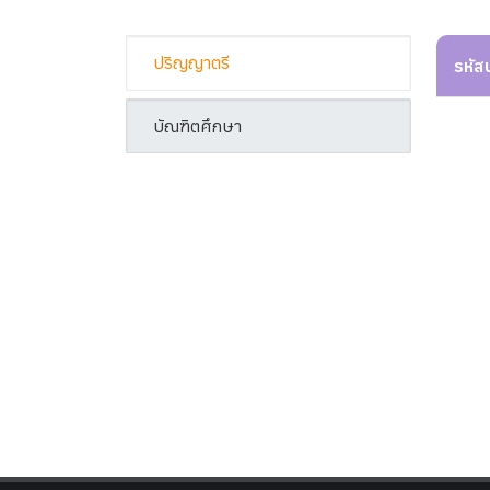
ปริญญาตรี
รหัส
บัณฑิตศึกษา