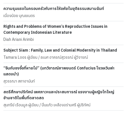
ความรุนแรงในครอบครัวกับการให้อภัยในยุติธรรมสมานฉันท์
เนื่องน้อย บุณยเนตร
Rights and Problems of Women’s Reproductive Issues in
Contemporary Indonesian Literature
Diah Ariani Arimbi
Subject Siam : Family, Law and Colonial Modernity in Thailand
Tamara Loos ผู้เขียน / ธเนศ อาภรณ์สุวรรณ์ ผู้วิจารณ์
“จีนกับขงจื้อที่หายไป” (บทวิจารณ์ภาพยนตร์ Confucius โจวเหวินฟะ
แสดงนำ)
สุวรรณา สถาอานันท์
สตรีศึกษาปริทัศน์ เพศภาวะและประสบการณ์ แรงงานผู้หญิงไทใหญ่
ข้ามชาติในพื้นที่ตลาดสด
สุนทรีย์ เรือนมูล ผู้เขียน / ปิ่นแก้ว เหลืองอร่ามศรี ผู้ปริทัศน์